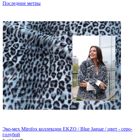
Последние метры
Эко-мех Mirofox коллекции EKZО / Blue Jaguar / цвет - серо-
голубой