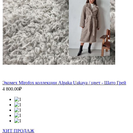
Экомех Mirofox коллекции Alpaka Uakaya / цвет - Шато Грей
4 800.00₽
ХИТ ПРОДАЖ