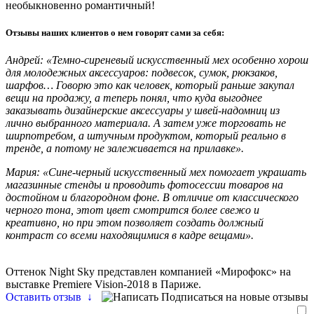
необыкновенно романтичный!
Отзывы наших клиентов о нем говорят сами за себя:
Андрей: «Темно-сиреневый искусственный мех особенно хорош
для молодежных аксессуаров: подвесок, сумок, рюкзаков,
шарфов… Говорю это как человек, который раньше закупал
вещи на продажу, а теперь понял, что куда выгоднее
заказывать дизайнерские аксессуары у швей-надомниц из
лично выбранного материала. А затем уже торговать не
ширпотребом, а штучным продуктом, который реально в
тренде, а потому не залеживается на прилавке».
Мария: «Сине-черный искусственный мех помогает украшать
магазинные стенды и проводить фотосессии товаров на
достойном и благородном фоне. В отличие от классического
черного тона, этот цвет смотрится более свежо и
креативно, но при этом позволяет создать должный
контраст со всеми находящимися в кадре вещами».
Оттенок Night Sky представлен компанией «Мирофокс» на
выставке Premiere Vision-2018 в Париже.
Оставить отзыв
↓
Подписаться на новые отзывы