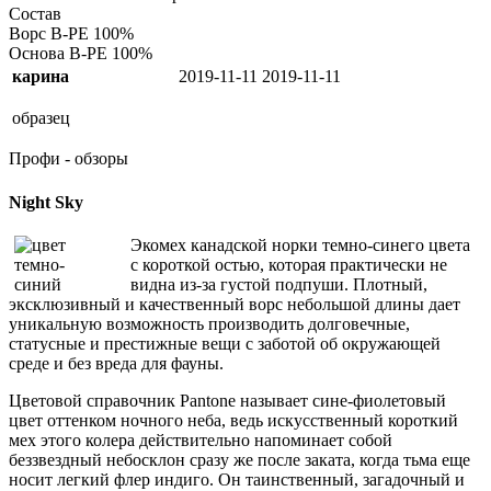
Состав
Ворс
B-PE 100%
Основа
B-PE 100%
карина
2019-11-11
2019-11-11
образец
Профи - обзоры
Night Sky
Экомех канадской норки темно-синего цвета
с короткой остью, которая практически не
видна из-за густой подпуши. Плотный,
эксклюзивный и качественный ворс небольшой длины дает
уникальную возможность производить долговечные,
статусные и престижные вещи с заботой об окружающей
среде и без вреда для фауны.
Цветовой справочник Pantone называет сине-фиолетовый
цвет оттенком ночного неба, ведь искусственный короткий
мех этого колера действительно напоминает собой
беззвездный небосклон сразу же после заката, когда тьма еще
носит легкий флер индиго. Он таинственный, загадочный и