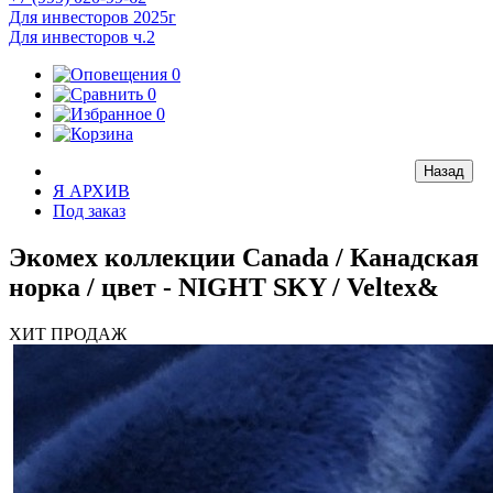
Для инвесторов 2025г
Для инвесторов ч.2
0
0
0
Я АРХИВ
Под заказ
Экомех коллекции Canada / Канадская
норка / цвет - NIGHT SKY / Veltex&
ХИТ ПРОДАЖ