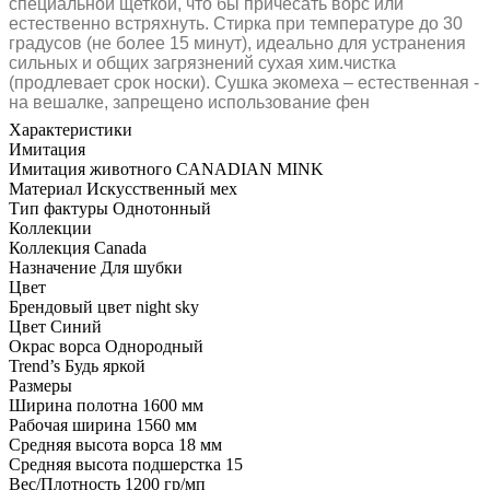
специальной щеткой, что бы причесать ворс или
естественно встряхнуть. Стирка при температуре до 30
градусов (не более 15 минут), идеально для устранения
сильных и общих загрязнений сухая хим.чистка
(продлевает срок носки). Сушка экомеха – естественная -
на вешалке, запрещено использование фен
Характеристики
Имитация
Имитация животного
CANADIAN MINK
Материал
Искусственный мех
Тип фактуры
Однотонный
Коллекции
Коллекция
Canada
Назначение
Для шубки
Цвет
Брендовый цвет
night sky
Цвет
Синий
Окрас ворса
Однородный
Trend’s
Будь яркой
Размеры
Ширина полотна
1600 мм
Рабочая ширина
1560 мм
Средняя высота ворса
18 мм
Средняя высота подшерстка
15
Вес/Плотность
1200 гр/мп