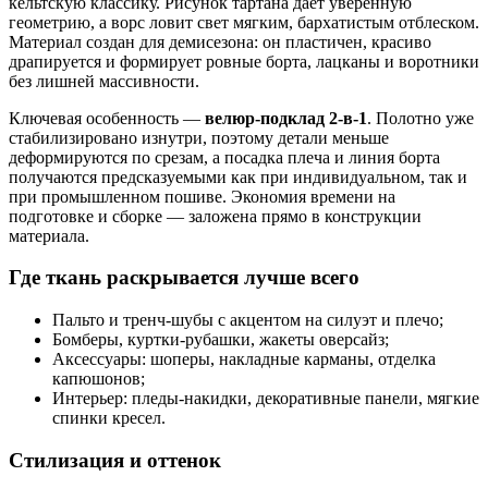
кельтскую классику. Рисунок тартана даёт уверенную
геометрию, а ворс ловит свет мягким, бархатистым отблеском.
Материал создан для демисезона: он пластичен, красиво
драпируется и формирует ровные борта, лацканы и воротники
без лишней массивности.
Ключевая особенность —
велюр-подклад 2-в-1
. Полотно уже
стабилизировано изнутри, поэтому детали меньше
деформируются по срезам, а посадка плеча и линия борта
получаются предсказуемыми как при индивидуальном, так и
при промышленном пошиве. Экономия времени на
подготовке и сборке — заложена прямо в конструкции
материала.
Где ткань раскрывается лучше всего
Пальто и тренч-шубы с акцентом на силуэт и плечо;
Бомберы, куртки-рубашки, жакеты оверсайз;
Аксессуары: шоперы, накладные карманы, отделка
капюшонов;
Интерьер: пледы-накидки, декоративные панели, мягкие
спинки кресел.
Стилизация и оттенок