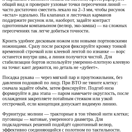
общий вид и проверьте узловые точки пересечения линий —
часто достаточно сместить лекало на 2–3 мм, чтобы рисунок
«встал» идеально. На клапанах и листочках карманов
поддержите рисунок или, наоборот, задайте контраст
однотонным компаньоном (велюр, эко-замша) — на сложных
пересечениях так легче добиться точности.
Кроить удобнее дисковым ножом или новыми портновскими
ножницами. Сразу после раскроя фиксируйте кромку тонкой
временной строчкой или клеевой лентой по изнанке — ворс
останется внутри шва, а линия получится чистой. Для
стабилизации бортов используйте умеренно-плотную клеевую
на точке: кант держится, но деталь не «дубеет».
Посадка рукава — через мягкий пар и проутюжильник, без
давления подошвой по лицу. При ВТО не тяните клетку:
сначала задайте объём, затем фиксируйте. Подгиб низа
формируйте в два этапа — паром намечаете округлость, после
охлаждения закрепляете потайным стежком или узкой
отстрочкой, если концепция допускает видимую линию.
Фурнитура: молнии — тракторные в тон тёмной нити клетки;
пуговицы — матовые, умеренного диаметра. Для
подкладочных решений подойдёт однотонный велюр,
эффективно соединяющийся с полотном по тактильности.