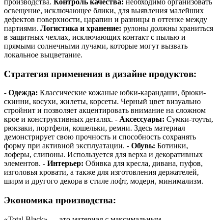
производства.
Контроль качества:
необходимо организовать
освещение, исключающее блики, для выявления малейших
дефектов поверхности, царапин и разницы в оттенке между
партиями.
Логистика и хранение:
рулоны должны храниться
в защитных чехлах, исключающих контакт с пылью и
прямыми солнечными лучами, которые могут вызвать
локальное выцветание.
Стратегия применения в дизайне продуктов:
-
Одежда:
Классические кожаные юбки-карандаши, брюки-
скинни, косухи, жилеты, корсеты. Черный цвет визуально
стройнит и позволяет акцентировать внимание на сложном
крое и конструктивных деталях. -
Аксессуары:
Сумки-тоуты,
рюкзаки, портфели, кошельки, ремни. Здесь материал
демонстрирует свою прочность и способность сохранять
форму при активной эксплуатации. -
Обувь:
Ботинки,
лоферы, слипоны. Используется для верха и декоративных
элементов. -
Интерьер:
Обивка для кресла, дивана, пуфов,
изголовья кровати, а также для изготовления держателей,
ширм и другого декора в стиле лофт, модерн, минимализм.
Экономика производства:
«Total Black» — это материал с максимальным