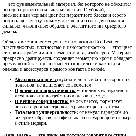
— это фундаментальный материал, без которого не обходится
ни одна профессиональная коллекция. Глубокий,
насыщенный черный цвет без паразитного блеска и серого
подтона делает эту экокожу идеальной базой для создания
сильных, лаконичных образов и элегантного интерьерного
декора.
Обладая всеми преимуществами коллекции Eco Leather —
пластичностью, плотностью и износостойкостью — этот цвет
становится рабочим инструментом для дизайнеров. Материал
прекрасно драпируется, сохраняет геометрию кроя и обладает
премиальной тактильностью, что критически важно для
одежды и аксессуаров прямого контакта с кожей.
Абсолютный цвет:
глубокий черный без посторонних
подтонов, не выцветает со временем.
Прочность и практичность:
устойчив к истиранию и
механическим воздействиям, легок в уходе.
Швейное совершенство:
не осыпается, формирует
четкие и ровные строчки, скрывает проколы иглы.
Тотальная универсальность:
от кэжуал-гардероба до
вечерних образов, от офисных аксессуаров до интерьера
в стиле модерн.
«Total Black»
— это язык, на котором говорят все стили.