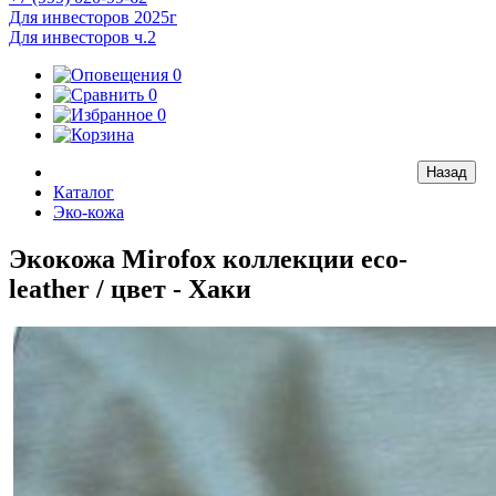
Для инвесторов 2025г
Для инвесторов ч.2
0
0
0
Каталог
Эко-кожа
Экокожа Mirofox коллекции eco-
leather / цвет - Хаки